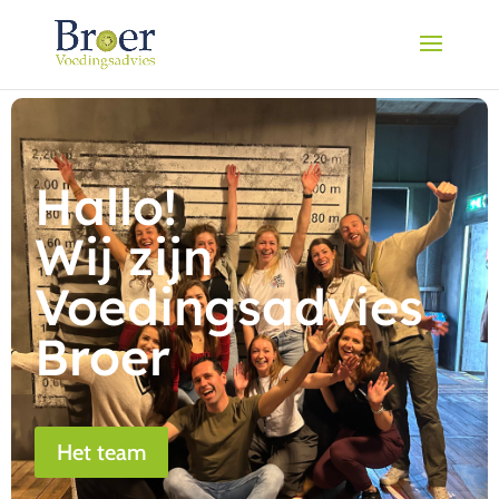
Hallo!
Wij zijn
Voedingsadvies
Broer
Het team