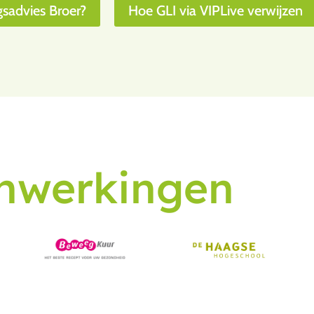
gsadvies Broer?
Hoe GLI via VIPLive verwijzen
nwerkingen