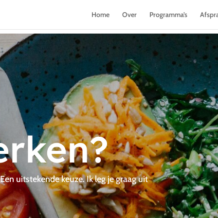
Home
Over
Programma’s
Afspr
rken?
en uitstekende keuze. Ik leg je graag uit