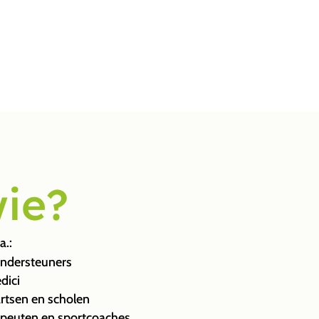
wie?
a.:
ondersteuners
dici
rtsen en scholen
apeuten en sportcoaches