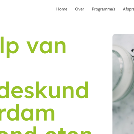
Home
Over
Programma’s
Afspr
lp van
deskund
erdam