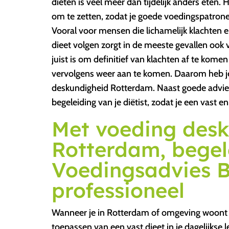
diëten is veel meer dan tijdelijk anders eten. 
om te zetten, zodat je goede voedingspatronen
Vooral voor mensen die lichamelijk klachten erv
dieet volgen zorgt in de meeste gevallen ook voo
juist is om definitief van klachten af te komen
vervolgens weer aan te komen. Daarom heb j
deskundigheid Rotterdam. Naast goede adviez
begeleiding van je diëtist, zodat je een vast e
Met voeding des
Rotterdam, begel
Voedingsadvies B
professioneel
Wanneer je in Rotterdam of omgeving woont e
toepassen van een vast dieet in je dagelijkse l