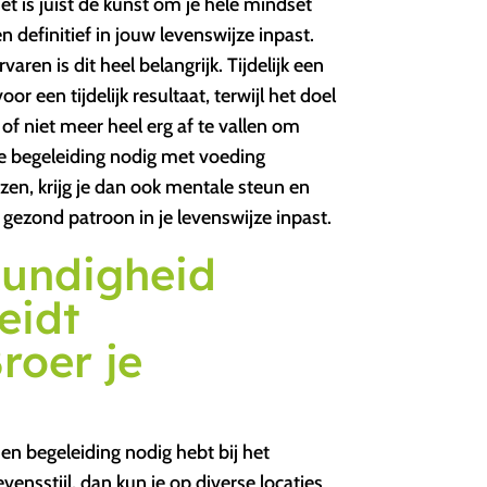
Het is juist de kunst om je hele mindset
 definitief in jouw levenswijze inpast.
aren is dit heel belangrijk. Tijdelijk een
r een tijdelijk resultaat, terwijl het doel
 of niet meer heel erg af te vallen om
e begeleiding nodig met voeding
en, krijg je dan ook mentale steun en
n gezond patroon in je levenswijze inpast.
kundigheid
eidt
roer je
n begeleiding nodig hebt bij het
evensstijl, dan kun je op diverse locaties